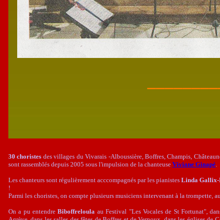
________
30 choristes
des villages du Vivarais -Alboussière, Boffres, Champis, Châteaune
sont rassemblés depuis 2005 sous l'impulsion de la chanteuse
Viviane Ginapé
.
Les chanteurs sont régulièrement acccompagnés par les pianistes
Linda Gallix
!
Parmi les choristes, on compte plusieurs musiciens intervenant à la trompette, a
On a pu entendre
Biboffreloula
au Festival "Les Vocales de St Fortunat", dan
Agrève, dans les salles des fêtes de Boffres et de Vernoux, dans les églises de 