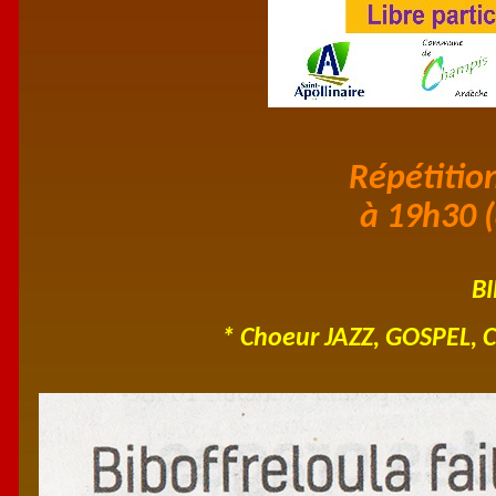
Répétition
à 19h30 (
B
* Choeur JAZZ, GOSPEL