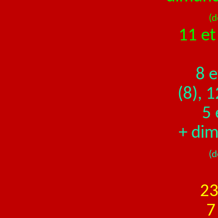
(d
11 e
8 e
(8), 1
5 
+ di
(d
23
7